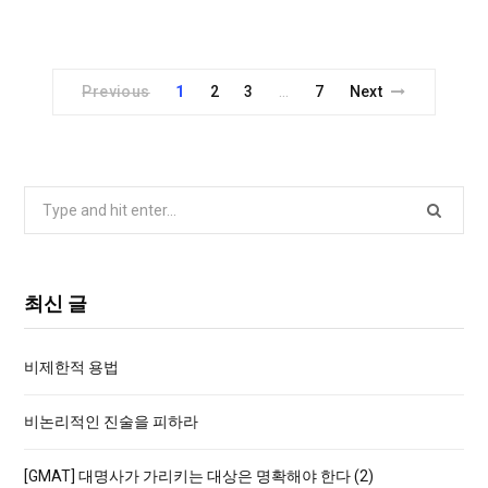
Previous
1
2
3
7
Next
…
S
e
a
r
최신 글
c
h
비제한적 용법
f
o
비논리적인 진술을 피하라
r
:
[GMAT] 대명사가 가리키는 대상은 명확해야 한다 (2)